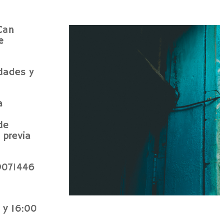
Can
e
dades y
a
de
 previa
9071446
 y 16:00