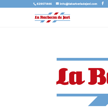
629071446
info@labarberiadejavi.com